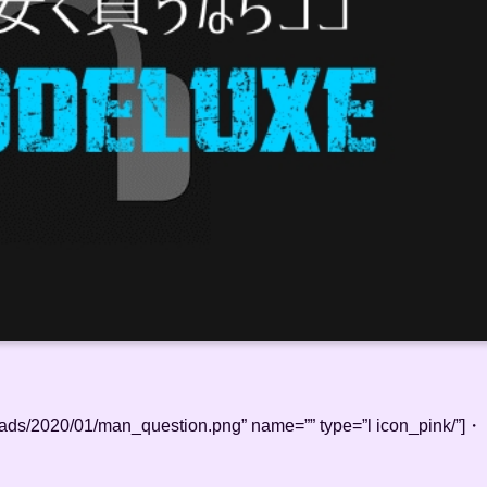
loads/2020/01/man_question.png” name=”” type=”l icon_pink/”]・