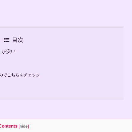
目次
e」が安い
のでこちらをチェック
Contents
[
hide
]