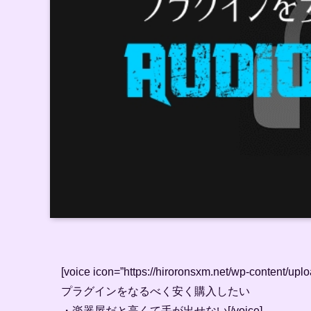
[voice icon=”https://hiroronsxm.net/wp-content/up
プラグインをなるべく安く購入したい
・楽器屋だと高くて手が出せない[/voice]