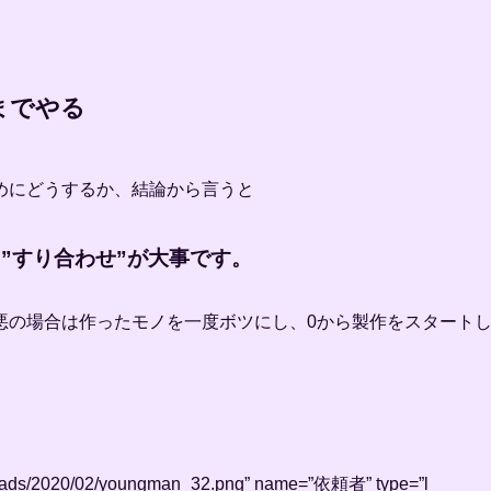
までやる
めにどうするか、結論から言うと
”すり合わせ”が大事です。
悪の場合は作ったモノを一度ボツにし、0から製作をスタート
/uploads/2020/02/youngman_32.png” name=”依頼者” type=”l