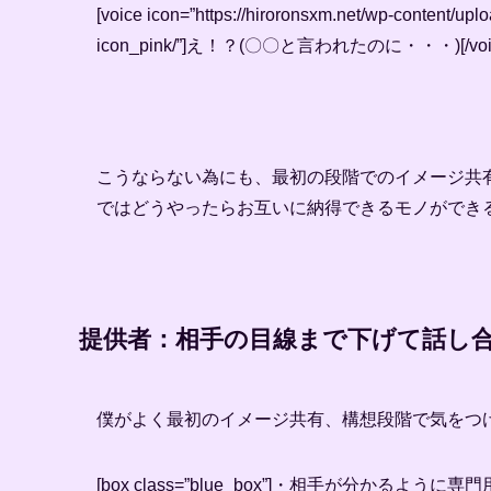
[voice icon=”https://hiroronsxm.net/wp-content/
icon_pink/”]え！？(〇〇と言われたのに・・・)[/voi
こうならない為にも、最初の段階でのイメージ共
ではどうやったらお互いに納得できるモノができ
提供者：相手の目線まで下げて話し
僕がよく最初のイメージ共有、構想段階で気をつ
[box class=”blue_box”]・相手が分かるよう