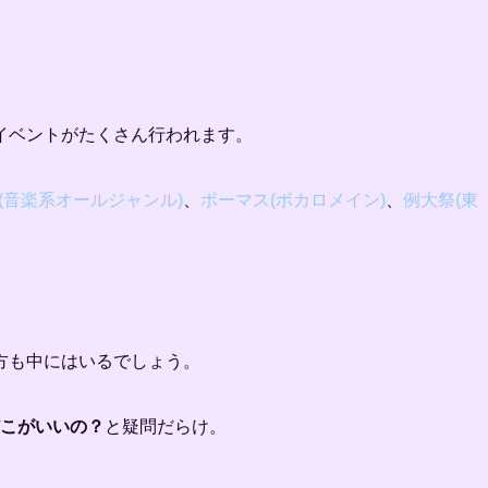
イベントがたくさん行われます。
3(音楽系オールジャンル)
、
ボーマス(ボカロメイン)
、
例大祭(東
方も中にはいるでしょう。
どこがいいの？
と疑問だらけ。