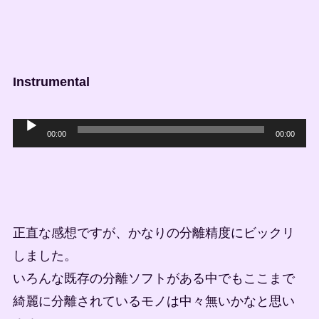
声
プ
レ
ー
Instrumental
ヤ
ー
音
00:00
00:00
声
プ
レ
ー
正直な感想ですが、かなりの分離精度にビックリ
ヤ
しました。
ー
いろんな既存の分離ソフトがある中でもここまで
綺麗に分離されているモノは中々無いかなと思い