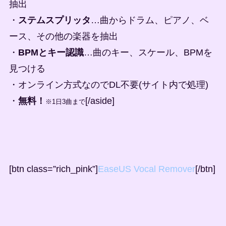
抽出
・
ステムスプリッタ
…曲からドラム、ピアノ、ベ
ース、その他の楽器を抽出
・
BPMとキー認識
…曲のキー、スケール、BPMを
見つける
・オンライン方式なのでDL不要(サイト内で処理)
・
無料！
[/aside]
※
1
日
3
曲まで
[btn class=”rich_pink”]
EaseUS Vocal Remover
[/btn]