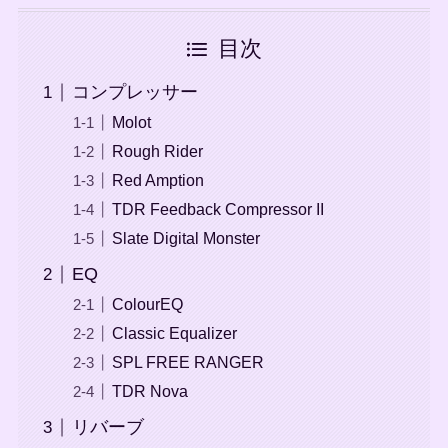
目次
コンプレッサー
Molot
Rough Rider
Red Amption
TDR Feedback Compressor II
Slate Digital Monster
EQ
ColourEQ
Classic Equalizer
SPL FREE RANGER
TDR Nova
リバーブ