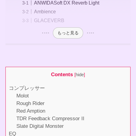
ANWIDASoft DX Reverb Light
Ambience
GLACEVERB
もっと見る
Contents
[
hide
]
コンプレッサー
Molot
Rough Rider
Red Amption
TDR Feedback Compressor II
Slate Digital Monster
EQ