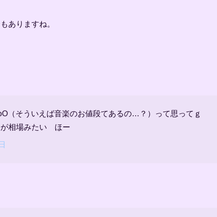
分もありますね。
 .｡oO（そういえば音楽のお値段てあるの…？）って思ってｇ
円が相場みたい ほー
2日