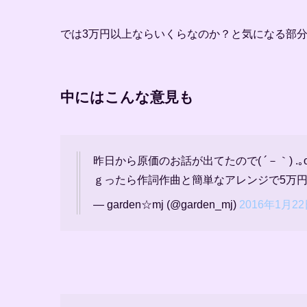
では3万円以上ならいくらなのか？と気になる部
中にはこんな意見も
昨日から原価のお話が出てたので( ´－｀)
ｇったら作詞作曲と簡単なアレンジで5万
— garden☆mj (@garden_mj)
2016年1月2